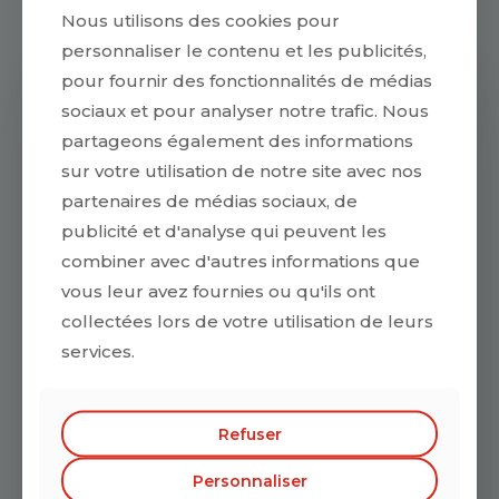
Tram ligne 3 arrêt Félix Faure Bus ligne 26, 54, C6 arrêt
Nous utilisons des cookies pour
Anatole France
personnaliser le contenu et les publicités,
pour fournir des fonctionnalités de médias
sociaux et pour analyser notre trafic. Nous
Envoyez un message
partageons également des informations
Vous pouvez nous joindre à tout moment
sur votre utilisation de notre site avec nos
partenaires de médias sociaux, de
publicité et d'analyse qui peuvent les
combiner avec d'autres informations que
vous leur avez fournies ou qu'ils ont
collectées lors de votre utilisation de leurs
services.
Refuser
Personnaliser