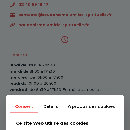
02 40 59 18 17
contacts@bouddhisme-amitie-spirituelle.fr
bouddhisme-amitie-spirituelle.fr
Horaires
lundi
de 11h00 à 20h00
mardi
de 8h30 à 17h30
mercredi
de 10h00 à 17h00
jeudi
de 10h00 à 20h00
vendredi
de 8h30 à 17h30 Fermé le samedi et
dimanche
Consent
Details
A propos des cookies
Ce site Web utilise des cookies
Tram-Bus