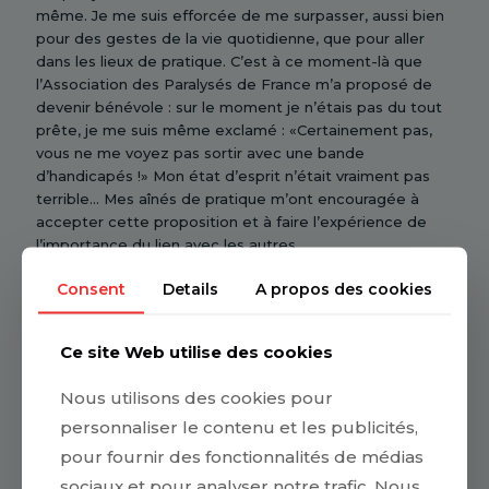
même. Je me suis efforcée de me surpasser, aussi bien
pour des gestes de la vie quotidienne, que pour aller
dans les lieux de pratique. C’est à ce moment-là que
l’Association des Paralysés de France m’a proposé de
devenir bénévole : sur le moment je n’étais pas du tout
prête, je me suis même exclamé : «Certainement pas,
vous ne me voyez pas sortir avec une bande
d’handicapés !» Mon état d’esprit n’était vraiment pas
terrible... Mes aînés de pratique m’ont encouragée à
accepter cette proposition et à faire l’expérience de
l’importance du lien avec les autres.
Consent
Details
A propos des cookies
En quoi t
’
es-tu inspirée des enseignements du
bouddhisme de l
’
Amiti
é Spirituelle dans tes
Ce site Web utilise des cookies
nouvelles fonctions
?
Nous utilisons des cookies pour
J’ai commencé à véhiculer à l’intérieur de l’Association
les vertus du cœur pour les autres : la bienveillance, la
personnaliser le contenu et les publicités,
considération, le souhait du bonheur des autres, ce qui a
pour fournir des fonctionnalités de médias
fait que, rapidement, je suis devenue le porte-parole de
sociaux et pour analyser notre trafic. Nous