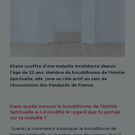
Eliane souffre d
’
une maladie invalidante depuis
l’âge de 22 ans. Membre du bouddhisme de l
’
Amiti
é
Spirituelle, elle joue un rôle actif au sein de
l
’
Association des Paralysé
s de France.
Dans quelle mesure le bouddhisme de l
’
Amiti
é
Spirituelle a-t-il modifié le regard que tu portais
sur ta maladie
?
Quand j’ai commencé à pratiquer le bouddhisme de
l’Amitié Spirituelle, je marchais avec des cannes. Puis la